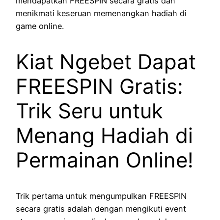
mendapatkan FREESPIN secara gratis dan
menikmati keseruan memenangkan hadiah di
game online.
Kiat Ngebet Dapat
FREESPIN Gratis:
Trik Seru untuk
Menang Hadiah di
Permainan Online!
Trik pertama untuk mengumpulkan FREESPIN
secara gratis adalah dengan mengikuti event