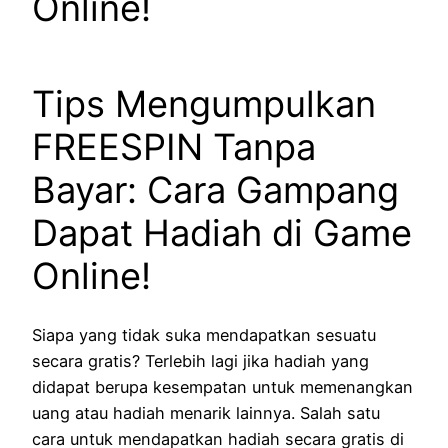
Online!
Tips Mengumpulkan
FREESPIN Tanpa
Bayar: Cara Gampang
Dapat Hadiah di Game
Online!
Siapa yang tidak suka mendapatkan sesuatu
secara gratis? Terlebih lagi jika hadiah yang
didapat berupa kesempatan untuk memenangkan
uang atau hadiah menarik lainnya. Salah satu
cara untuk mendapatkan hadiah secara gratis di