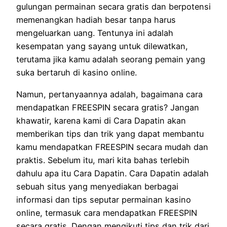
gulungan permainan secara gratis dan berpotensi
memenangkan hadiah besar tanpa harus
mengeluarkan uang. Tentunya ini adalah
kesempatan yang sayang untuk dilewatkan,
terutama jika kamu adalah seorang pemain yang
suka bertaruh di kasino online.
Namun, pertanyaannya adalah, bagaimana cara
mendapatkan FREESPIN secara gratis? Jangan
khawatir, karena kami di Cara Dapatin akan
memberikan tips dan trik yang dapat membantu
kamu mendapatkan FREESPIN secara mudah dan
praktis. Sebelum itu, mari kita bahas terlebih
dahulu apa itu Cara Dapatin. Cara Dapatin adalah
sebuah situs yang menyediakan berbagai
informasi dan tips seputar permainan kasino
online, termasuk cara mendapatkan FREESPIN
secara gratis. Dengan mengikuti tips dan trik dari