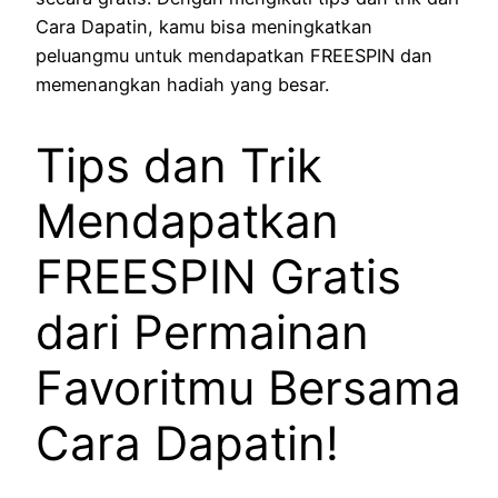
Cara Dapatin, kamu bisa meningkatkan
peluangmu untuk mendapatkan FREESPIN dan
memenangkan hadiah yang besar.
Tips dan Trik
Mendapatkan
FREESPIN Gratis
dari Permainan
Favoritmu Bersama
Cara Dapatin!