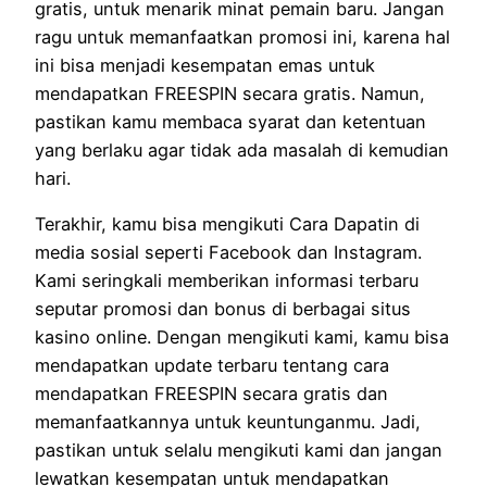
gratis, untuk menarik minat pemain baru. Jangan
ragu untuk memanfaatkan promosi ini, karena hal
ini bisa menjadi kesempatan emas untuk
mendapatkan FREESPIN secara gratis. Namun,
pastikan kamu membaca syarat dan ketentuan
yang berlaku agar tidak ada masalah di kemudian
hari.
Terakhir, kamu bisa mengikuti Cara Dapatin di
media sosial seperti Facebook dan Instagram.
Kami seringkali memberikan informasi terbaru
seputar promosi dan bonus di berbagai situs
kasino online. Dengan mengikuti kami, kamu bisa
mendapatkan update terbaru tentang cara
mendapatkan FREESPIN secara gratis dan
memanfaatkannya untuk keuntunganmu. Jadi,
pastikan untuk selalu mengikuti kami dan jangan
lewatkan kesempatan untuk mendapatkan