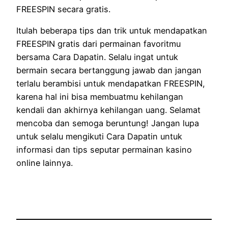
FREESPIN secara gratis.
Itulah beberapa tips dan trik untuk mendapatkan
FREESPIN gratis dari permainan favoritmu
bersama Cara Dapatin. Selalu ingat untuk
bermain secara bertanggung jawab dan jangan
terlalu berambisi untuk mendapatkan FREESPIN,
karena hal ini bisa membuatmu kehilangan
kendali dan akhirnya kehilangan uang. Selamat
mencoba dan semoga beruntung! Jangan lupa
untuk selalu mengikuti Cara Dapatin untuk
informasi dan tips seputar permainan kasino
online lainnya.