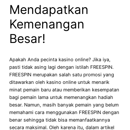
Mendapatkan
Kemenangan
Besar!
Apakah Anda pecinta kasino online? Jika iya,
pasti tidak asing lagi dengan istilah FREESPIN.
FREESPIN merupakan salah satu promosi yang
ditawarkan oleh kasino online untuk menarik
minat pemain baru atau memberikan kesempatan
bagi pemain lama untuk memenangkan hadiah
besar. Namun, masih banyak pemain yang belum
memahami cara menggunakan FREESPIN dengan
benar sehingga tidak bisa memanfaatkannya
secara maksimal. Oleh karena itu, dalam artikel