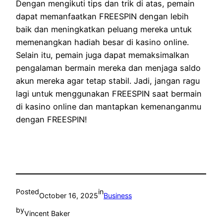
Dengan mengikuti tips dan trik di atas, pemain
dapat memanfaatkan FREESPIN dengan lebih
baik dan meningkatkan peluang mereka untuk
memenangkan hadiah besar di kasino online.
Selain itu, pemain juga dapat memaksimalkan
pengalaman bermain mereka dan menjaga saldo
akun mereka agar tetap stabil. Jadi, jangan ragu
lagi untuk menggunakan FREESPIN saat bermain
di kasino online dan mantapkan kemenanganmu
dengan FREESPIN!
Posted
in
October 16, 2025
Business
by
Vincent Baker