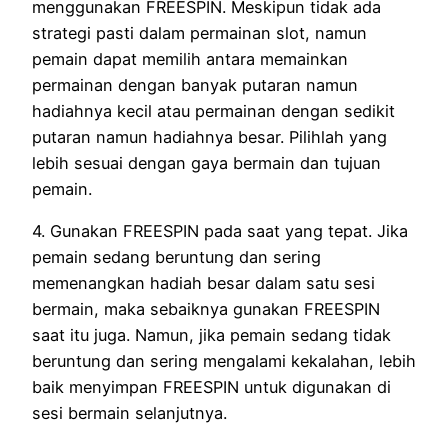
menggunakan FREESPIN. Meskipun tidak ada
strategi pasti dalam permainan slot, namun
pemain dapat memilih antara memainkan
permainan dengan banyak putaran namun
hadiahnya kecil atau permainan dengan sedikit
putaran namun hadiahnya besar. Pilihlah yang
lebih sesuai dengan gaya bermain dan tujuan
pemain.
4. Gunakan FREESPIN pada saat yang tepat. Jika
pemain sedang beruntung dan sering
memenangkan hadiah besar dalam satu sesi
bermain, maka sebaiknya gunakan FREESPIN
saat itu juga. Namun, jika pemain sedang tidak
beruntung dan sering mengalami kekalahan, lebih
baik menyimpan FREESPIN untuk digunakan di
sesi bermain selanjutnya.