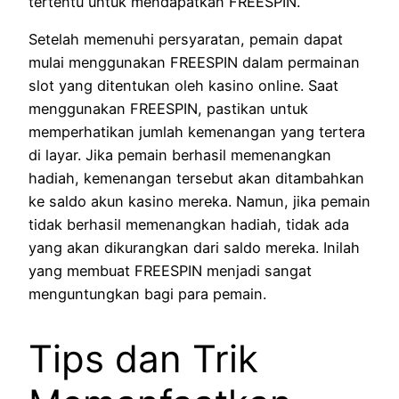
tertentu untuk mendapatkan FREESPIN.
Setelah memenuhi persyaratan, pemain dapat
mulai menggunakan FREESPIN dalam permainan
slot yang ditentukan oleh kasino online. Saat
menggunakan FREESPIN, pastikan untuk
memperhatikan jumlah kemenangan yang tertera
di layar. Jika pemain berhasil memenangkan
hadiah, kemenangan tersebut akan ditambahkan
ke saldo akun kasino mereka. Namun, jika pemain
tidak berhasil memenangkan hadiah, tidak ada
yang akan dikurangkan dari saldo mereka. Inilah
yang membuat FREESPIN menjadi sangat
menguntungkan bagi para pemain.
Tips dan Trik