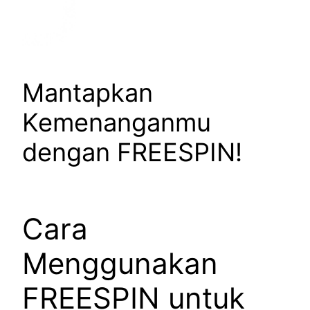
Mantapkan
Kemenanganmu
dengan FREESPIN!
Cara
Menggunakan
FREESPIN untuk