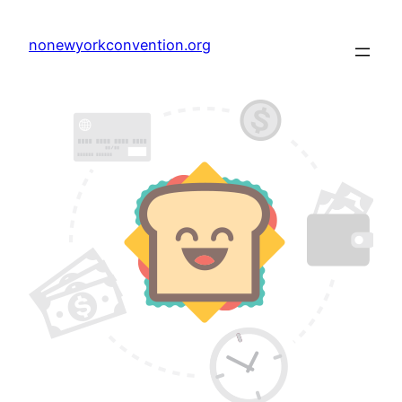
Skip
to
nonewyorkconvention.org
content