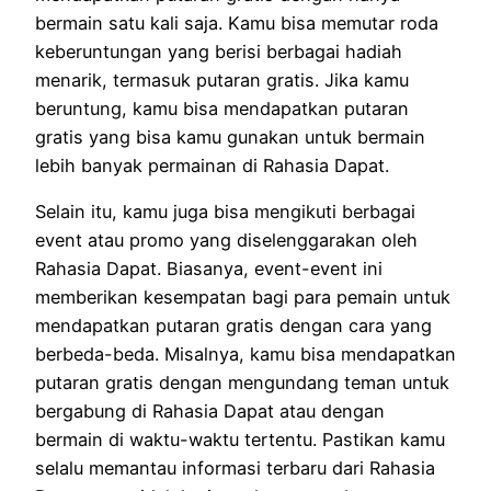
bermain satu kali saja. Kamu bisa memutar roda
keberuntungan yang berisi berbagai hadiah
menarik, termasuk putaran gratis. Jika kamu
beruntung, kamu bisa mendapatkan putaran
gratis yang bisa kamu gunakan untuk bermain
lebih banyak permainan di Rahasia Dapat.
Selain itu, kamu juga bisa mengikuti berbagai
event atau promo yang diselenggarakan oleh
Rahasia Dapat. Biasanya, event-event ini
memberikan kesempatan bagi para pemain untuk
mendapatkan putaran gratis dengan cara yang
berbeda-beda. Misalnya, kamu bisa mendapatkan
putaran gratis dengan mengundang teman untuk
bergabung di Rahasia Dapat atau dengan
bermain di waktu-waktu tertentu. Pastikan kamu
selalu memantau informasi terbaru dari Rahasia