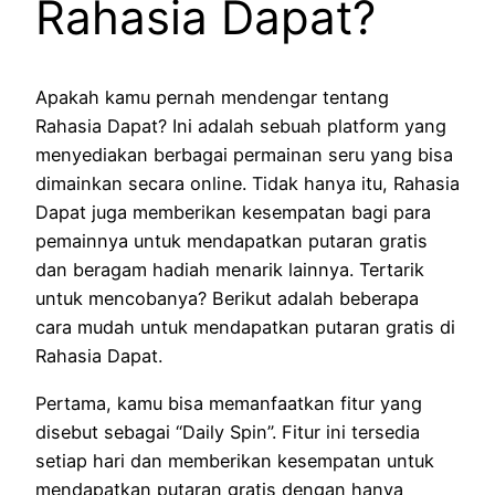
Rahasia Dapat?
Apakah kamu pernah mendengar tentang
Rahasia Dapat? Ini adalah sebuah platform yang
menyediakan berbagai permainan seru yang bisa
dimainkan secara online. Tidak hanya itu, Rahasia
Dapat juga memberikan kesempatan bagi para
pemainnya untuk mendapatkan putaran gratis
dan beragam hadiah menarik lainnya. Tertarik
untuk mencobanya? Berikut adalah beberapa
cara mudah untuk mendapatkan putaran gratis di
Rahasia Dapat.
Pertama, kamu bisa memanfaatkan fitur yang
disebut sebagai “Daily Spin”. Fitur ini tersedia
setiap hari dan memberikan kesempatan untuk
mendapatkan putaran gratis dengan hanya