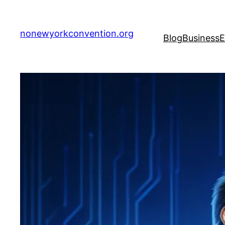
Skip
to
nonewyorkconvention.org
Blog
Business
E
content