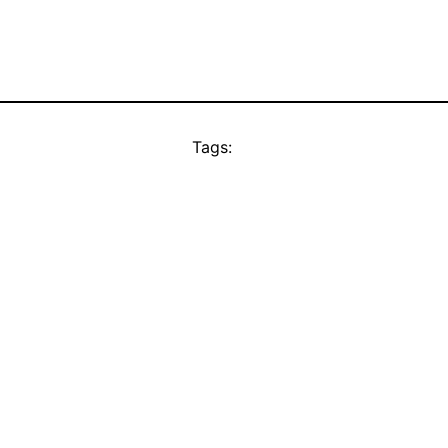
Tags: