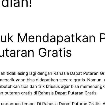
diah!
tuk Mendapatkan P
utaran Gratis
ah tidak asing lagi dengan Rahasia Dapat Putaran Gr
narik yang bisa didapatkan secara gratis. Namun, 
butuhkan tips dan trik khusus agar bisa memenangkan
 putaran gratis di Rahasia Dapat Putaran Gratis.
r undangan teman. Di Rahasia Dapat Putaran Gratis