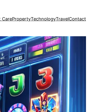
t Care
Property
Technology
Travel
Contact