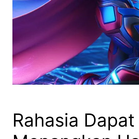
Rahasia Dapat