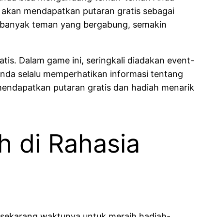
 akan mendapatkan putaran gratis sebagai
in banyak teman yang bergabung, semakin
tis. Dalam game ini, seringkali diadakan event-
Anda selalu memperhatikan informasi tentang
mendapatkan putaran gratis dan hadiah menarik
 di Rahasia
, sekarang waktunya untuk meraih hadiah-