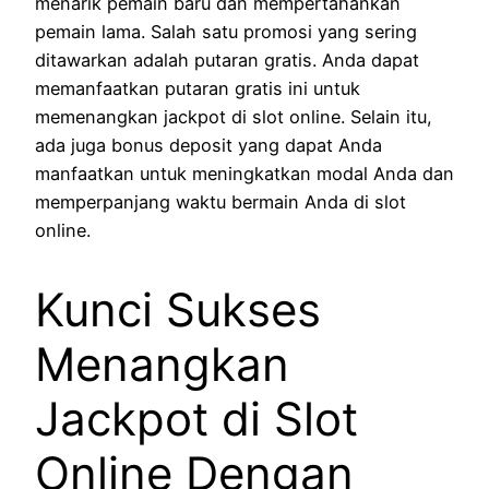
menarik pemain baru dan mempertahankan
pemain lama. Salah satu promosi yang sering
ditawarkan adalah putaran gratis. Anda dapat
memanfaatkan putaran gratis ini untuk
memenangkan jackpot di slot online. Selain itu,
ada juga bonus deposit yang dapat Anda
manfaatkan untuk meningkatkan modal Anda dan
memperpanjang waktu bermain Anda di slot
online.
Kunci Sukses
Menangkan
Jackpot di Slot
Online Dengan