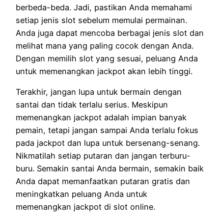
berbeda-beda. Jadi, pastikan Anda memahami
setiap jenis slot sebelum memulai permainan.
Anda juga dapat mencoba berbagai jenis slot dan
melihat mana yang paling cocok dengan Anda.
Dengan memilih slot yang sesuai, peluang Anda
untuk memenangkan jackpot akan lebih tinggi.
Terakhir, jangan lupa untuk bermain dengan
santai dan tidak terlalu serius. Meskipun
memenangkan jackpot adalah impian banyak
pemain, tetapi jangan sampai Anda terlalu fokus
pada jackpot dan lupa untuk bersenang-senang.
Nikmatilah setiap putaran dan jangan terburu-
buru. Semakin santai Anda bermain, semakin baik
Anda dapat memanfaatkan putaran gratis dan
meningkatkan peluang Anda untuk
memenangkan jackpot di slot online.