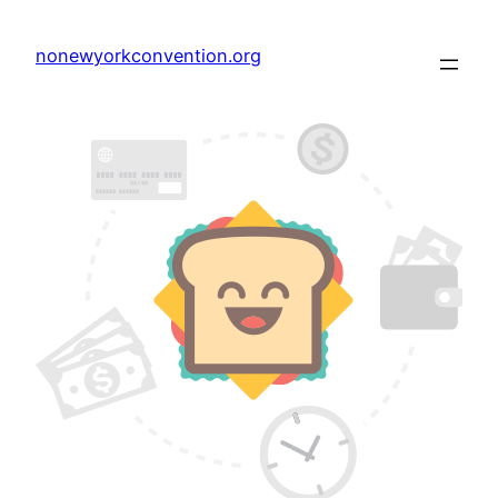
Skip
to
nonewyorkconvention.org
content