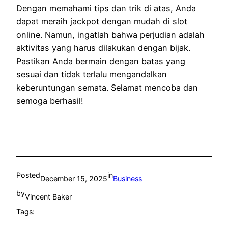
Dengan memahami tips dan trik di atas, Anda
dapat meraih jackpot dengan mudah di slot
online. Namun, ingatlah bahwa perjudian adalah
aktivitas yang harus dilakukan dengan bijak.
Pastikan Anda bermain dengan batas yang
sesuai dan tidak terlalu mengandalkan
keberuntungan semata. Selamat mencoba dan
semoga berhasil!
Posted
in
December 15, 2025
Business
by
Vincent Baker
Tags: