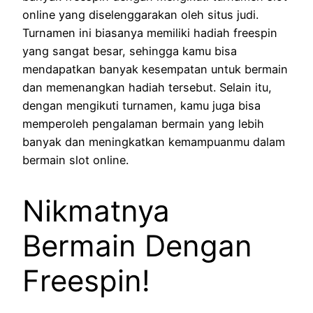
online yang diselenggarakan oleh situs judi.
Turnamen ini biasanya memiliki hadiah freespin
yang sangat besar, sehingga kamu bisa
mendapatkan banyak kesempatan untuk bermain
dan memenangkan hadiah tersebut. Selain itu,
dengan mengikuti turnamen, kamu juga bisa
memperoleh pengalaman bermain yang lebih
banyak dan meningkatkan kemampuanmu dalam
bermain slot online.
Nikmatnya
Bermain Dengan
Freespin!