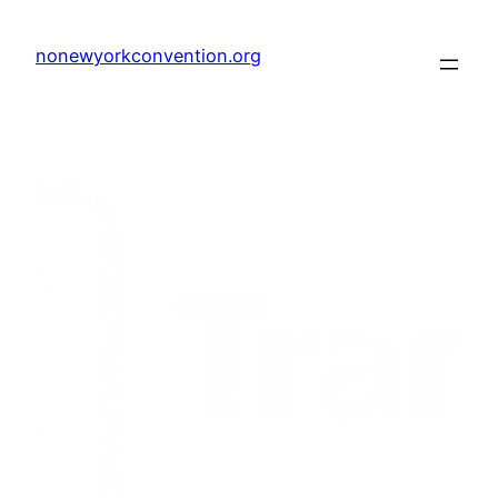
Skip
to
nonewyorkconvention.org
content