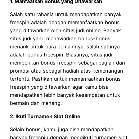
1. Manfaatkan Bonus yang Ditawarkan
Salah satu rahasia untuk mendapatkan banyak
freespin adalah dengan memanfaatkan bonus
yang ditawarkan oleh situs judi online. Banyak
situs judi yang menawarkan bonus-bonus
menarik untuk para pemainnya, salah satunya
adalah bonus freespin. Biasanya, situs judi
memberikan bonus freespin sebagai bagian dari
promosi atau sebagai hadiah atas kemenangan
tertentu. Pastikan untuk memanfaatkan bonus
freespin yang ditawarkan agar kamu bisa
mendapatkan lebih banyak kesempatan untuk
bermain dan menang.
2. Ikuti Turnamen Slot Online
Selain bonus, kamu juga bisa mendapatkan
banyak freespin dengan mengikuti turnamen slot