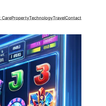
t Care
Property
Technology
Travel
Contact