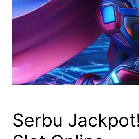
Serbu Jackpot!