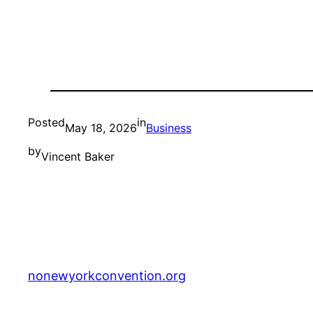
Posted
in
May 18, 2026
Business
by
Vincent Baker
nonewyorkconvention.org