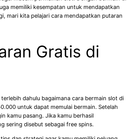
i juga memiliki kesempatan untuk mendapatkan
, mari kita pelajari cara mendapatkan putaran
aran Gratis di
erlebih dahulu bagaimana cara bermain slot di
50.000 untuk dapat memulai bermain. Setelah
gin kamu pasang. Jika kamu berhasil
sering disebut sebagai free spins.
ips dan strategi agar kamu memiliki peluang