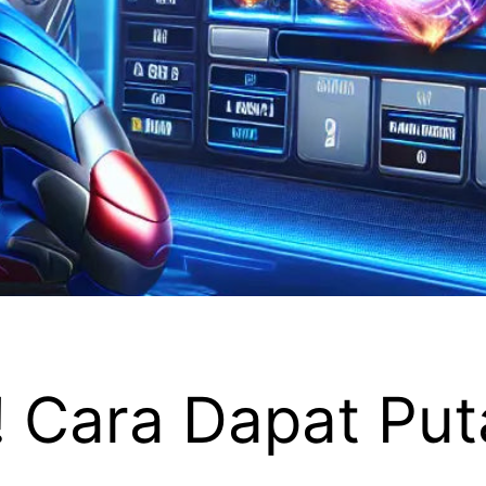
 Cara Dapat Puta